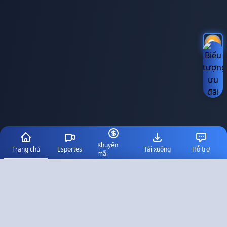
Khuyến
Trang chủ
Esportes
Tải xuống
Hỗ trợ
mãi
✕
Select Language
🇻🇳
✓
Tiếng Việt