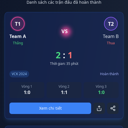
Danh sách các trận đấu đã hoàn thành
T1
T2
VS
Team A
Team B
Thắng
Thua
2
:
1
Thời gian: 35 phút
VCK 2024
Hoàn thành
Vòng 1
Vòng 2
Vòng 3
1:0
1:1
1:0
Xem chi tiết