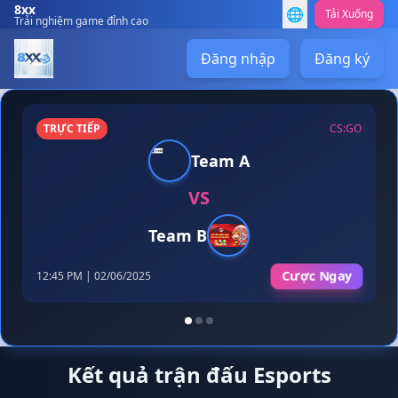
8xx
🌐
Tải Xuống
Trải nghiệm game đỉnh cao
Đăng nhập
Đăng ký
TRỰC TIẾP
CS:GO
Team A
VS
Team B
Cược Ngay
12:45 PM | 02/06/2025
Kết quả trận đấu Esports