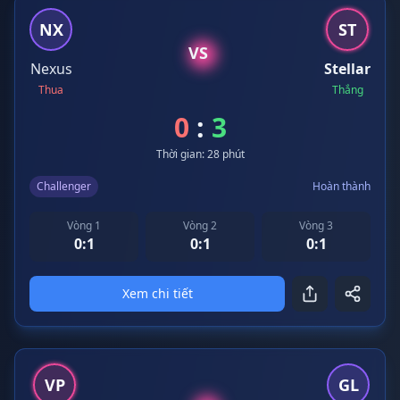
NX
ST
VS
Nexus
Stellar
Thua
Thắng
0
:
3
Thời gian: 28 phút
Challenger
Hoàn thành
Vòng 1
Vòng 2
Vòng 3
0:1
0:1
0:1
Xem chi tiết
VP
GL