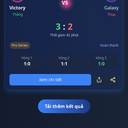
VS
Victory
Galaxy
Thắng
Thua
3
:
2
Thời gian: 42 phút
Pro Series
Hoàn thành
Vòng 1
Vòng 2
Vòng 3
1:0
1:1
1:0
Xem chi tiết
Tải thêm kết quả